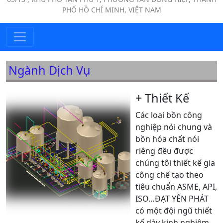
PHỐ HỒ CHÍ MINH, VIỆT NAM
Ngành Dịch Vụ
+ Thiết Kế
Các loại bồn công
nghiệp nói chung và
bồn hóa chất nói
riêng đều được
chúng tôi thiết kế gia
công chế tạo theo
tiêu chuẩn ASME, API,
ISO…ĐẠT YẾN PHÁT
có một đội ngũ thiết
kế dày kinh nghiệm