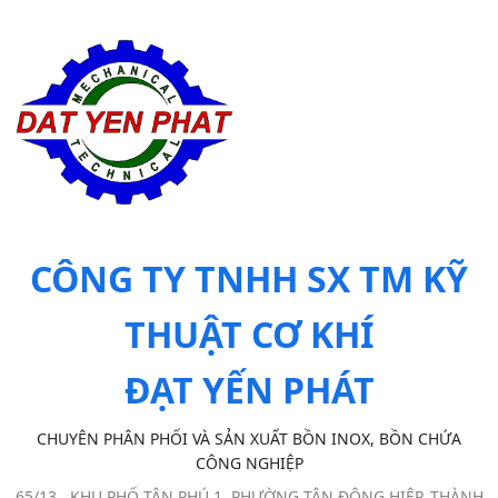
CÔNG TY TNHH SX TM KỸ
THUẬT CƠ KHÍ
ĐẠT YẾN PHÁT
CHUYÊN PHÂN PHỐI VÀ SẢN XUẤT BỒN INOX, BỒN CHỨA
CÔNG NGHIỆP
65/13 , KHU PHỐ TÂN PHÚ 1, PHƯỜNG TÂN ĐÔNG HIỆP, THÀNH