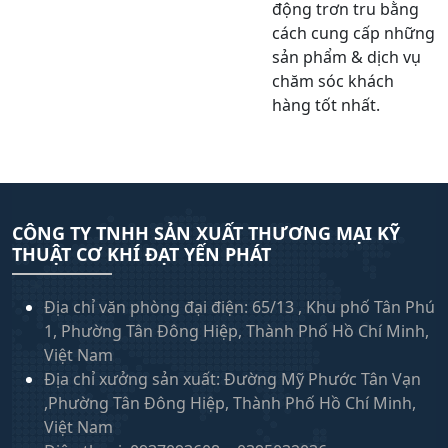
động trơn tru bằng
cách cung cấp những
sản phẩm & dịch vụ
chăm sóc khách
hàng tốt nhất.
Xem thêm
CÔNG TY TNHH SẢN XUẤT THƯƠNG MẠI KỸ
THUẬT CƠ KHÍ ĐẠT YẾN PHÁT
Địa chỉ văn phòng đại điện: 65/13 , Khu phố Tân Phú
1, Phường Tân Đông Hiệp, Thành Phố Hồ Chí Minh,
Việt Nam
Địa chỉ xưởng sản xuất: Đường Mỹ Phước Tân Vạn
,Phường Tân Đông Hiệp, Thành Phố Hồ Chí Minh,
Việt Nam