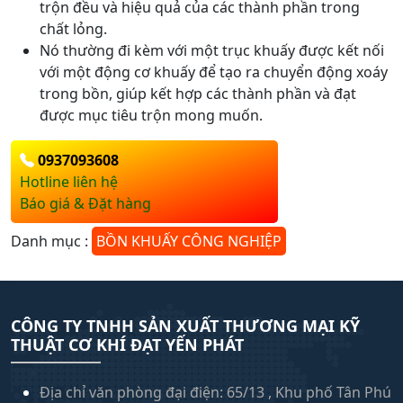
trộn đều và hiệu quả của các thành phần trong
chất lỏng.
Nó thường đi kèm với một trục khuấy được kết nối
với một động cơ khuấy để tạo ra chuyển động xoáy
trong bồn, giúp kết hợp các thành phần và đạt
được mục tiêu trộn mong muốn.
0937093608
Hotline liên hệ
Báo giá & Đặt hàng
Danh mục :
BỒN KHUẤY CÔNG NGHIỆP
CÔNG TY TNHH SẢN XUẤT THƯƠNG MẠI KỸ
THUẬT CƠ KHÍ ĐẠT YẾN PHÁT
Địa chỉ văn phòng đại điện: 65/13 , Khu phố Tân Phú