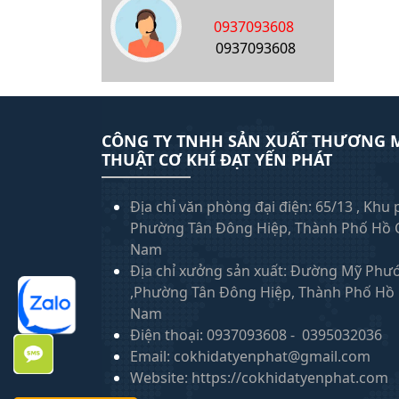
0937093608
0937093608
CÔNG TY TNHH SẢN XUẤT THƯƠNG M
THUẬT CƠ KHÍ ĐẠT YẾN PHÁT
Địa chỉ văn phòng đại điện: 65/13 , Khu
Phường Tân Đông Hiệp, Thành Phố Hồ C
Nam
Địa chỉ xưởng sản xuất: Đường Mỹ Phư
,Phường Tân Đông Hiệp, Thành Phố Hồ C
Nam
Điện thoại: 0937093608 - 0395032036
Email: cokhidatyenphat@gmail.com
Website: https://cokhidatyenphat.com