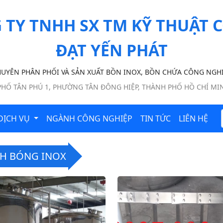
 TY TNHH SX TM KỸ THUẬT C
ĐẠT YẾN PHÁT
UYÊN PHÂN PHỐI VÀ SẢN XUẤT BỒN INOX, BỒN CHỨA CÔNG NGH
 PHỐ TÂN PHÚ 1, PHƯỜNG TÂN ĐÔNG HIỆP, THÀNH PHỐ HỒ CHÍ MI
DỊCH VỤ
NGÀNH CÔNG NGHIỆP
TIN TỨC
LIÊN HỆ
H BÓNG INOX