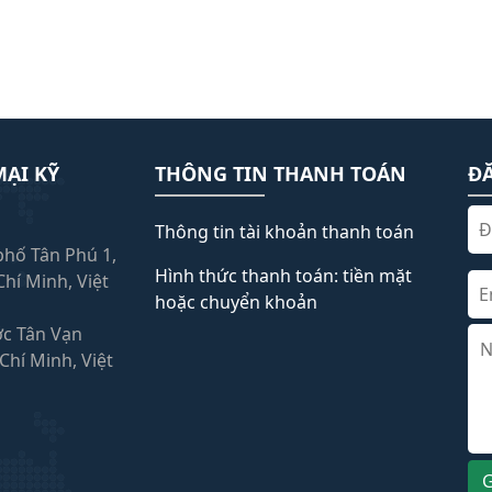
ẠI KỸ
THÔNG TIN THANH TOÁN
Đ
Thông tin tài khoản thanh toán
 phố Tân Phú 1,
Hình thức thanh toán: tiền mặt
hí Minh, Việt
hoặc chuyển khoản
ớc Tân Vạn
hí Minh, Việt
G