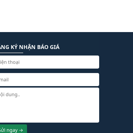
ĂNG KÝ NHẬN BÁO GIÁ
ửi ngay →