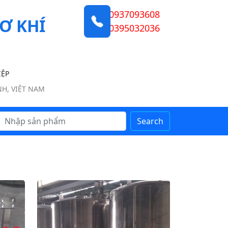
0937093608
Ơ KHÍ
0395032036
IỆP
NH, VIỆT NAM
Search