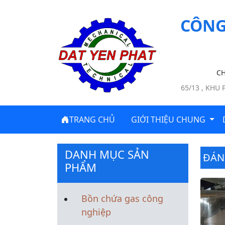
CÔNG
CH
65/13 , KHU
TRANG CHỦ
GIỚI THIỆU CHUNG
DANH MỤC SẢN
ĐÁN
PHẨM
Bồn chứa gas công
nghiệp