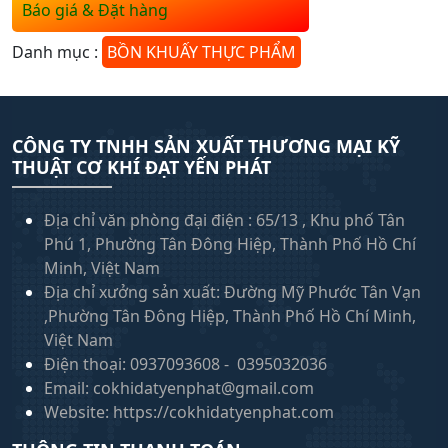
Báo giá & Đặt hàng
Danh mục :
BỒN KHUẤY THỰC PHẨM
CÔNG TY TNHH SẢN XUẤT THƯƠNG MẠI KỸ
THUẬT CƠ KHÍ ĐẠT YẾN PHÁT
Địa chỉ văn phòng đại điện : 65/13 , Khu phố Tân
Phú 1, Phường Tân Đông Hiệp, Thành Phố Hồ Chí
Minh, Việt Nam
Địa chỉ xưởng sản xuất: Đường Mỹ Phước Tân Vạn
,Phường Tân Đông Hiệp, Thành Phố Hồ Chí Minh,
Việt Nam
Điện thoại: 0937093608 - 0395032036
Email: cokhidatyenphat@gmail.com
Website: https://cokhidatyenphat.com