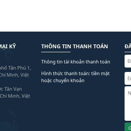
ẠI KỸ
THÔNG TIN THANH TOÁN
Đ
Thông tin tài khoản thanh toán
 phố Tân Phú 1,
Hình thức thanh toán: tiền mặt
hí Minh, Việt
hoặc chuyển khoản
ớc Tân Vạn
hí Minh, Việt
G