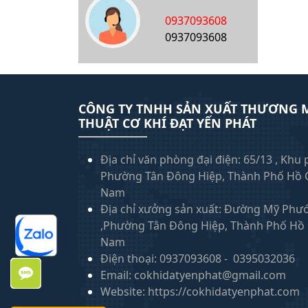
0937093608
0937093608
CÔNG TY TNHH SẢN XUẤT THƯƠNG M
THUẬT CƠ KHÍ ĐẠT YẾN PHÁT
Địa chỉ văn phòng đại điện: 65/13 , Khu
Phường Tân Đông Hiệp, Thành Phố Hồ C
Nam
Địa chỉ xưởng sản xuất: Đường Mỹ Phư
,Phường Tân Đông Hiệp, Thành Phố Hồ C
Nam
Điện thoại: 0937093608 - 0395032036
Email: cokhidatyenphat@gmail.com
Website: https://cokhidatyenphat.com