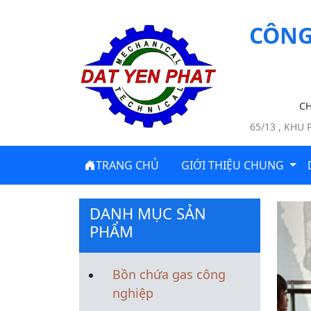
CÔNG
CH
65/13 , KHU
TRANG CHỦ
GIỚI THIỆU CHUNG
DANH MỤC SẢN
PHẨM
Bồn chứa gas công
nghiệp