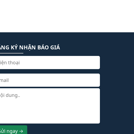
ĂNG KÝ NHẬN BÁO GIÁ
ửi ngay →