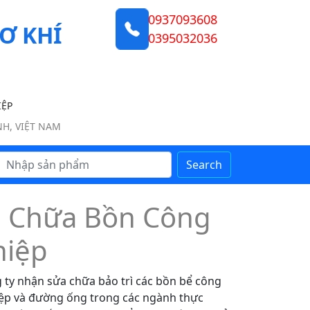
0937093608
Ơ KHÍ
0395032036
IỆP
NH, VIỆT NAM
Search
 Chữa Bồn Công
iệp
 ty nhận sửa chữa bảo trì các bồn bể công
ệp và đường ống trong các ngành thực