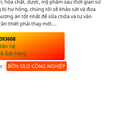
, hóa chất, dược, mỹ phẩm sau thời gian sử
 bị hư hỏng, chúng tôi sẽ khảo sát và đưa
hương án tốt nhất để sửa chữa và tư vân
cần thiết phải thay mới….
093608
liên hệ
 & Đặt hàng
c :
BỒN SILO CÔNG NGHIỆP