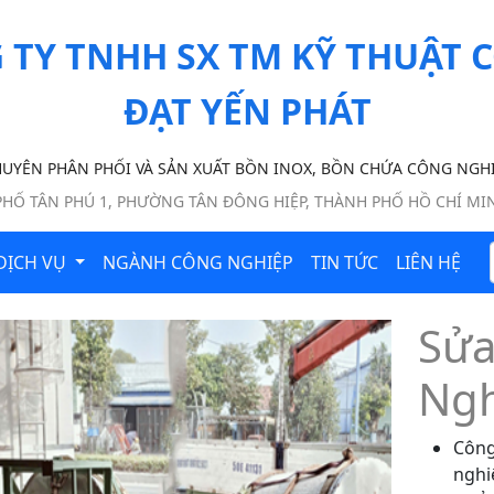
 TY TNHH SX TM KỸ THUẬT C
ĐẠT YẾN PHÁT
UYÊN PHÂN PHỐI VÀ SẢN XUẤT BỒN INOX, BỒN CHỨA CÔNG NGH
 PHỐ TÂN PHÚ 1, PHƯỜNG TÂN ĐÔNG HIỆP, THÀNH PHỐ HỒ CHÍ MI
DỊCH VỤ
NGÀNH CÔNG NGHIỆP
TIN TỨC
LIÊN HỆ
Sửa
Ngh
Công
nghi