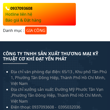
0937093608
Hotline liên hệ
Báo giá & Đặt hàng
Danh mục :
GIA CÔNG
CÔNG TY TNHH SẢN XUẤT THƯƠNG MẠI KỸ
THUẬT CƠ KHÍ ĐẠT YẾN PHÁT
Địa chỉ văn phòng đại điện: 65/13 , Khu phố Tân Phú
1, Phường Tân Đông Hiệp, Thành Phố Hồ Chí Minh,
Việt Nam
Địa chỉ xưởng sản xuất: Đường Mỹ Phước Tân Vạn
,Phường Tân Đông Hiệp, Thành Phố Hồ Chí Minh,
Việt Nam
Điện thoại: 0937093608 - 0395032036